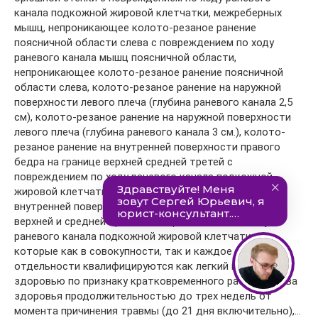
канала подкожной жировой клетчатки, межреберных
мышц, непроникающее колото-резаное ранение
поясничной области слева с повреждением по ходу
раневого канала мышц поясничной области,
непроникающее колото-резаное ранение поясничной
области слева, колото-резаное ранение на наружной
поверхности левого плеча (глубина раневого канала 2,5
см), колото-резаное ранение на наружной поверхности
левого плеча (глубина раневого канала 3 см.), колото-
резаное ранение на внутренней поверхности правого
бедра на границе верхней средней третей с
повреждением по ходу раневого канала подкожной
жировой клетчатки, колото-резаное ранение на
внутренней поверхности правого бедра на границе
верхней и средней третей с повреждением по ходу
раневого канала подкожной жировой клетчатки,
которые как в совокупности, так и каждое в
отдельности квалифицируются как легкий вред
здоровью по признаку кратковременного расстройства
здоровья продолжительностью до трех недель от
момента причинения травмы (до 21 дня включительно),…