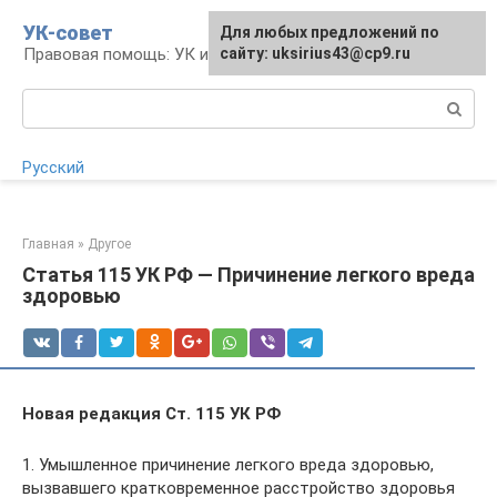
Перейти
УК-совет
Для любых предложений по
Для любых предложений по
к
Правовая помощь: УК и УПК
сайту:
сайту: uksirius43@cp9.ru
[email protected]
контенту
Поиск:
Русский
Главная
»
Другое
Статья 115 УК РФ — Причинение легкого вреда
здоровью
Новая редакция Ст. 115 УК РФ
1. Умышленное причинение легкого вреда здоровью,
вызвавшего кратковременное расстройство здоровья