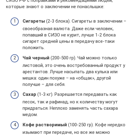
СИЗО РФ с поправками и рекомендациями людей,
которые знают о заключении не понаслышке:
Сигареты
(2-3 блока). Сигареты в заключении –
своеобразная валюта. Даже если человек,
попавший в СИЗО не курит, лучше 1-2 блока
сигарет средней цены в передачу все-таки
положить.
Чай черный
(200-500 гр). Чай можно только
листовой, это очень востребованный продукт у
арестантов. Лучше насыпать два кулька или
мешка: один похуже – на «общак», другой
получше – для себя.
Сахар
(1-3 кг). Разрешается передавать как
песок, так и рафинад, но к количеству могут
придраться. Неплохо заменять часть сахара
медом.
Кофе растворимый
(100-250 гр). Кофе нередко
изымают при передаче, но все же можно