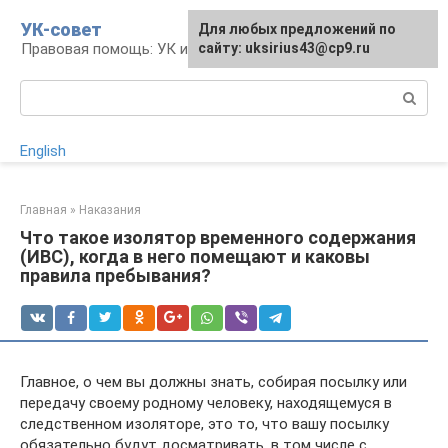
Перейти
УК-совет
Для любых предложений по
к
Правовая помощь: УК и УПК
сайту: uksirius43@cp9.ru
контенту
Поиск:
English
Главная
»
Наказания
Что такое изолятор временного содержания
(ИВС), когда в него помещают и каковы
правила пребывания?
Главное, о чем вы должны знать, собирая посылку или
передачу своему родному человеку, находящемуся в
следственном изоляторе, это то, что вашу посылку
обязательно будут досматривать, в том числе с