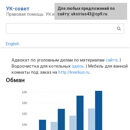
Перейти
УК-совет
Для любых предложений по
к
Правовая помощь: УК и УПК
сайту: uksirius43@cp9.ru
контенту
Поиск:
English
Адвокат по уголовным делам по материалам
сайта
. |
Водоочистка для котельных
здесь
. | Мебель для ванной
комнаты под заказ на
http://kverkus.ru
.
Обман