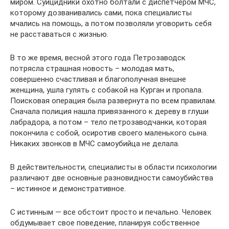
миром. Суицидники охотно болтали с диспетчером МЧС,
которому дозванивались сами, пока специалисты
мчались на помощь, а потом позволяли уговорить себя
не расставаться с жизнью.
В то же время, весной этого года Петрозаводск
потрясла страшная новость – молодая мать,
совершенно счастливая и благополучная внешне
женщина, ушла гулять с собакой на Курган и пропала.
Поисковая операция была развернута по всем правилам.
Сначала полиция нашла привязанного к дереву в глуши
лабрадора, а потом – тело петрозаводчанки, которая
покончила с собой, осиротив своего маленького сына.
Никаких звонков в МЧС самоубийца не делала.
В действительности, специалисты в области психологии
различают две основные разновидности самоубийства
– истинное и демонстративное.
С истинным — все обстоит просто и печально. Человек
обдумывает свое поведение, планируя собственное