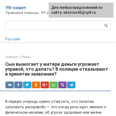
Перейти
УК-совет
Для любых предложений по
Для любых предложений по
к
Правовая помощь: УК и УПК
сайту:
сайту: uksirius43@cp9.ru
[email protected]
контенту
Поиск:
Русский
Главная
»
Обман
Сын вымогает у матери деньги угрожает
управой, что делать? В полиции отказывают
в принятии заявления?
В первую очередь нужно отметить, что понятие
«угрожать расправой» — это когда речь идет именно о
физическом насилии, об угрозе здоровью или жизни.