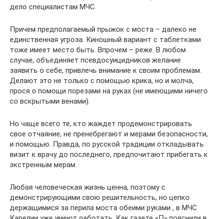
дело специалистам МЧС.
Причем предполагаемый прыжок с моста – далеко не
единственная угроза. Киношный вариант с таблетками
тоже имеет место быть. Впрочем – реже. В любом
случае, объединяет псевдосуицидников желание
заявить о себе, привлечь внимание к своим проблемам.
Делают это не только с помощью крика, но и молча,
прося о помощи порезами на руках (не имеющими ничего
со вскрытыми венами).
Но чаще всего те, кто жаждет продемонстрировать
свое отчаяние, не пренебрегают и мерами безопасности,
и помощью. Правда, по русской традиции откладывать
визит к врачу до последнего, предпочитают прибегать к
экстренным мерам.
Любая человеческая жизнь ценна, поэтому с
демонстрирующими свою решительность, но цепко
держащимися за перила моста обеими руками , в МЧС
Карелии уже умеют работать. Как газете «П» пояснили в