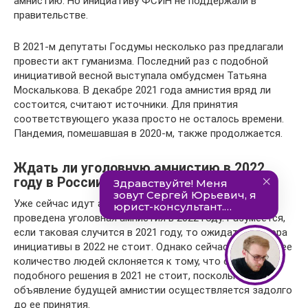
амнистию. Но инициативу ФСИН не поддержали в
правительстве.
В 2021-м депутаты Госдумы несколько раз предлагали
провести акт гуманизма. Последний раз с подобной
инициативой весной выступала омбудсмен Татьяна
Москалькова. В декабре 2021 года амнистия вряд ли
состоится, считают источники. Для принятия
соответствующего указа просто не осталось времени.
Пандемия, помешавшая в 2020-м, также продолжается.
Ждать ли уголовную амнистию в 2022
году в России
Уже сейчас идут активные споры о том, будет ли
проведена уголовная амнистия в 2022 году. Разумеется,
если таковая случится в 2021 году, то ожидать повтора
инициативы в 2022 не стоит. Однако сейчас все большее
количество людей склоняется к тому, что ожидать
подобного решения в 2021 не стоит, поскольку
объявление будущей амнистии осуществляется задолго
до ее принятия.