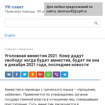
Перейти
УК-совет
Для любых предложений по
к
Правовая помощь: УК и УПК
сайту: uksirius43@cp9.ru
контенту
Поиск:
English
Главная
»
Наказания
Уголовная амнистия 2021: Кому дадут
свободу: когда будет амнистия, будет ли она
в декабре 2021 года, последние новости
Амнистия в переводе с греческого языка – «прощение,
забвение». Применяется по утверждению органов
государственной власти в отношении лиц, совершивших
преступление. Суть амнистии заключается в