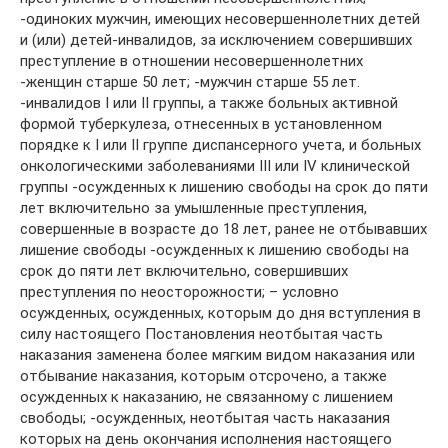
-одиноких мужчин, имеющих несовершеннолетних детей
и (или) детей-инвалидов, за исключением совершивших
преступление в отношении несовершеннолетних
-женщин старше 50 лет; -мужчин старше 55 лет.
-инвалидов I или II группы, а также больных активной
формой туберкулеза, отнесенных в установленном
порядке к I или II группе диспансерного учета, и больных
онкологическими заболеваниями III или IV клинической
группы -осужденных к лишению свободы на срок до пяти
лет включительно за умышленные преступления,
совершенные в возрасте до 18 лет, ранее не отбывавших
лишение свободы -осужденных к лишению свободы на
срок до пяти лет включительно, совершивших
преступления по неосторожности; – условно
осужденных, осужденных, которым до дня вступления в
силу настоящего Постановления неотбытая часть
наказания заменена более мягким видом наказания или
отбывание наказания, которым отсрочено, а также
осужденных к наказанию, не связанному с лишением
свободы; -осужденных, неотбытая часть наказания
которых на день окончания исполнения настоящего