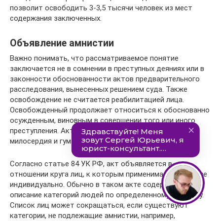
позволит освободить 3-3,5 тысячи человек из мест
содержания заключенных.
Объявление амнистии
Важно понимать, что рассматриваемое понятие
заключается не в сомнении в преступных деяниях или в
законности обоснованности актов предварительного
расследования, вынесенных решением суда. Также
освобождение не считается реабилитацией лица.
Освобожденный продолжает относиться к обоснованно
осужденным, виновным в совершении того или иного
преступления. Акт амнистии – это лишь проявление
милосердия и гуманизма со стороны государства.
Согласно статье 84 УК РФ, акт объявляется в
отношении круга лиц, к которым применима статья, а не
индивидуально. Обычно в таком акте содержится
описание категорий людей по определенному признаку.
Список лиц может сокращаться, если существуют
категории, не подлежащие амнистии, например,