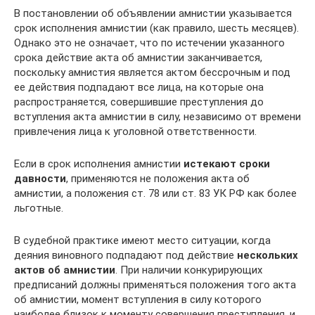
В постановлении об объявлении амнистии указывается
срок исполнения амнистии (как правило, шесть месяцев).
Однако это не означает, что по истечении указанного
срока действие акта об амнистии заканчивается,
поскольку амнистия является актом бессрочным и под
ее действия подпадают все лица, на которые она
распространяется, совершившие преступления до
вступления акта амнистии в силу, независимо от времени
привлечения лица к уголовной ответственности.
Если в срок исполнения амнистии
истекают сроки
давности
, применяются не положения акта об
амнистии, а положения ст. 78 или ст. 83 УК РФ как более
льготные.
В судебной практике имеют место ситуации, когда
деяния виновного подпадают под действие
нескольких
актов об амнистии
. При наличии конкурирующих
предписаний должны применяться положения того акта
об амнистии, момент вступления в силу которого
наиболее близок к моменту совершения преступления, и