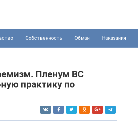
вство
Собственность
Обман
Наказания
ремизм. Пленум ВС
бную практику по