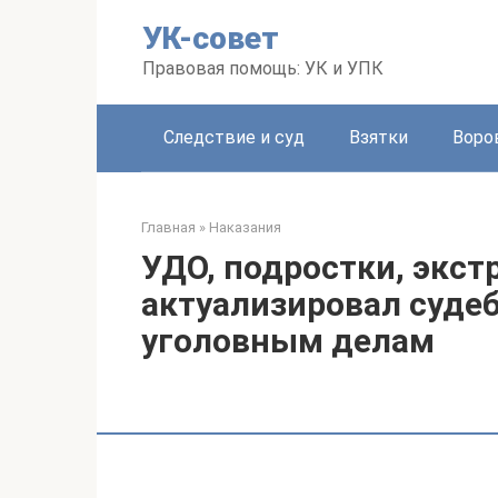
Перейти
УК-совет
к
контенту
Правовая помощь: УК и УПК
Следствие и суд
Взятки
Воро
Главная
»
Наказания
УДО, подростки, экст
актуализировал суде
уголовным делам