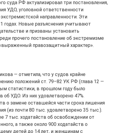
ого суда РФ актуализировал три постановления,
ия УДО, уголовной ответственности
 экстремистской направленности. Эти
1 годах. Новые разъяснения учитывают
дательстве и призваны установить
реди прочего постановление об экстремизме
«выраженный правозащитный характер».
кова — отметила, что у судов крайне
ению положений ст. 79–82 УК РФ (глава 12 —
ным статистики, в прошлом году было
в об УДО. Из них удовлетворено 47%.
тв о замене оставшейся части срока лишения
я (из почти 80 тыс. удовлетворено 35 тыс.).
ее 7 тыс. ходатайств об освобождении от
нного, а также около 900 ходатайств о
щему детей до 14 лет, и женщинам с