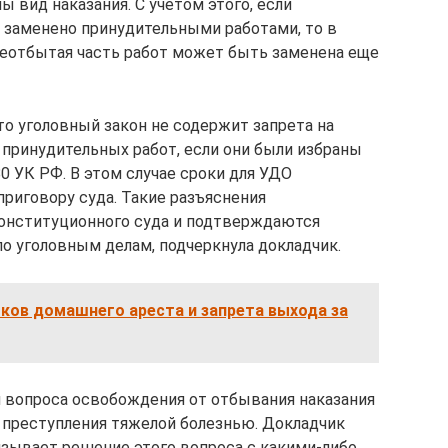
 вид наказания. С учетом этого, если
заменено принудительными работами, то в
неотбытая часть работ может быть заменена еще
то уголовный закон не содержит запрета на
принудительных работ, если они были избраны
0 УК РФ. В этом случае сроки для УДО
приговору суда. Такие разъяснения
онституционного суда и подтверждаются
по уголовным делам, подчеркнула докладчик.
ков домашнего ареста и запрета выхода за
 вопроса освобождения от отбывания наказания
 преступления тяжелой болезнью. Докладчик
язывает решение этого вопроса с какими-либо