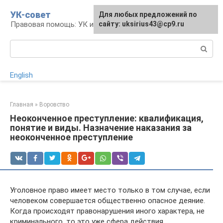
Перейти
УК-совет
Для любых предложений по
к
Правовая помощь: УК и УПК
сайту: uksirius43@cp9.ru
контенту
Поиск:
English
Главная
»
Воровство
Неоконченное преступление: квалификация,
понятие и виды. Назначение наказания за
неоконченное преступление
Уголовное право имеет место только в том случае, если
человеком совершается общественно опасное деяние.
Когда происходят правонарушения иного характера, не
криминального, то это уже сфера действия